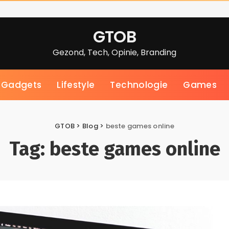
GTOB
Gezond, Tech, Opinie, Branding
Gadgets
Lifestyle
Technologie
Games
GTOB
>
Blog
>
beste games online
Tag:
beste games online