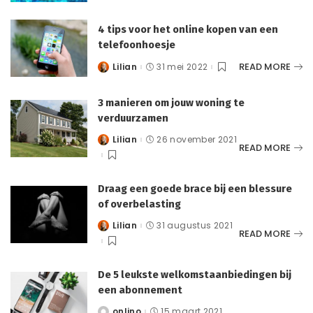
4 tips voor het online kopen van een
telefoonhoesje
READ MORE
Lilian
31 mei 2022
Posted
by
3 manieren om jouw woning te
verduurzamen
Lilian
26 november 2021
Posted
READ MORE
by
Draag een goede brace bij een blessure
of overbelasting
Lilian
31 augustus 2021
Posted
READ MORE
by
De 5 leukste welkomstaanbiedingen bij
een abonnement
onlino
15 maart 2021