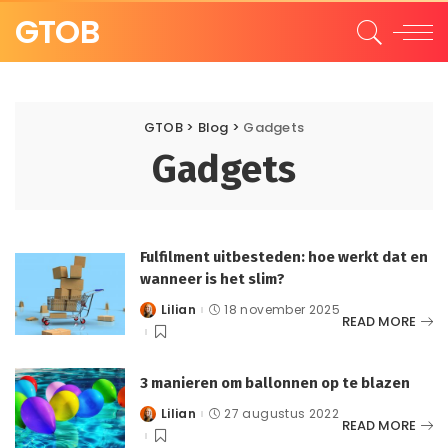
GTOB
GTOB
>
Blog
>
Gadgets
Gadgets
Fulfilment uitbesteden: hoe werkt dat en
wanneer is het slim?
Lilian
18 november 2025
Posted
READ MORE
by
3 manieren om ballonnen op te blazen
Lilian
27 augustus 2022
Posted
READ MORE
by