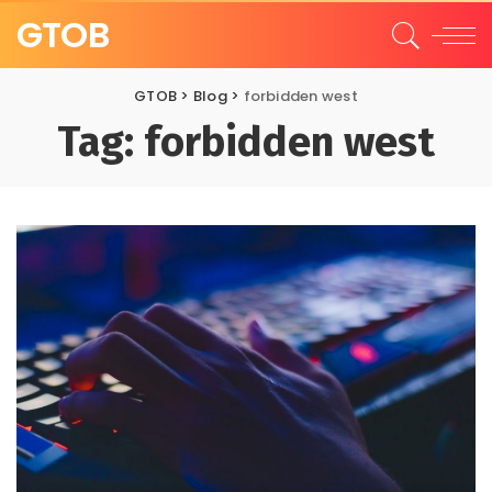
GTOB
GTOB
>
Blog
>
forbidden west
Tag:
forbidden west